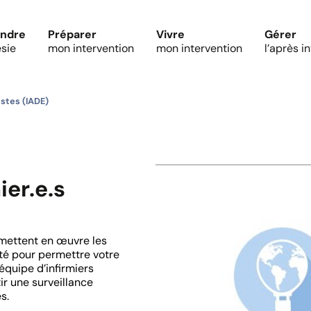
ndre
Préparer
Vivre
Gérer
ésie
mon intervention
mon intervention
l’après i
istes (IADE)
ier.e.s
 mettent en œuvre les
ité pour permettre votre
équipe d’infirmiers
ir une surveillance
s.